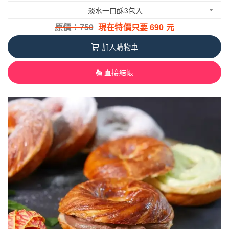
淡水一口酥3包入
原價：
750
現在特價只要
690
元
加入購物車
直接結帳