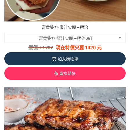
富貴雙方-蜜汁火腿三明治
富貴雙方-蜜汁火腿三明治3組
原價：
1797
現在特價只要
1420
元
加入購物車
直接結帳