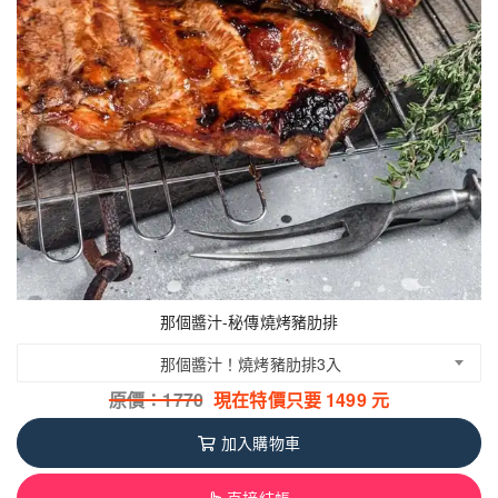
那個醬汁-秘傳燒烤豬肋排
那個醬汁！燒烤豬肋排3入
原價：
1770
現在特價只要
1499
元
加入購物車