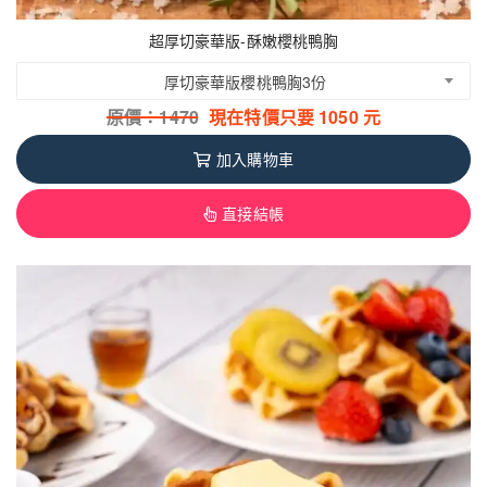
超厚切豪華版-酥嫩櫻桃鴨胸
厚切豪華版櫻桃鴨胸3份
原價：
1470
現在特價只要
1050
元
加入購物車
直接結帳