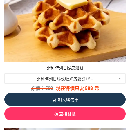
比利時列日脆皮鬆餅
比利時列日珍珠糖脆皮鬆餅12片
原價：
599
現在特價只要
588
元
加入購物車
直接結帳