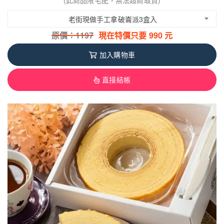
(此商品限宅配，無法超商取貨)
老街現做手工拿破崙派3盒入
原價：
1197
現在特價只要
990
元
加入購物車
直接結帳