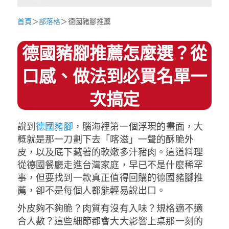
首頁
＞
部落格
＞德國豬腳推薦
德國豬腳推薦怎麼選？從
口感、做法到必買名單一
次搞定
說到
德國豬腳
，腦海裡第一個浮現的畫面，大
概就是那一刀劃下去「喀滋」一聲的酥脆外
皮，以及底下藏著的軟嫩多汁豬肉。這道料理
從德國餐廳走進台灣家庭，早已不是什麼稀罕
事，但要找到一款真正值得回購的德國豬腳推
薦，卻不是每個人都能輕易說出口。
外皮夠不夠脆？肉質有沒有入味？規格適不適
合人數？這些細節都會大大影響上桌那一刻的