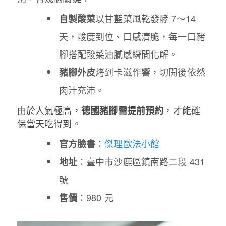
以甘藍菜風乾發酵 7～14
自製酸菜
天，酸度到位、口感清脆，每一口豬
腳搭配酸菜油膩感瞬間化解。
烤到卡滋作響，切開後依然
豬腳外皮
肉汁充沛。
由於人氣極高，
，才能確
德國豬腳需提前預約
保當天吃得到。
：
傑理歐法小館
官方臉書
：臺中市沙鹿區鎮南路二段 431
地址
號
：980 元
售價