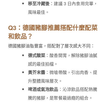
：建議 3 日內食用完畢，
移至冷藏後
風味最佳。
Q3：德國豬腳推薦搭配什麼配菜
和飲品？
德國豬腳油脂豐富，搭配對了層次感大不同：
：酸香開胃，解除豬腳油膩
德式酸菜
感的最佳拍檔。
：微嗆帶酸，引出肉香、提
黃芥末醬
升整體風味層次。
：沁涼飲品搭配熱騰
啤酒或氣泡飲品
騰的豬腳，是聚餐最過癮的組合。