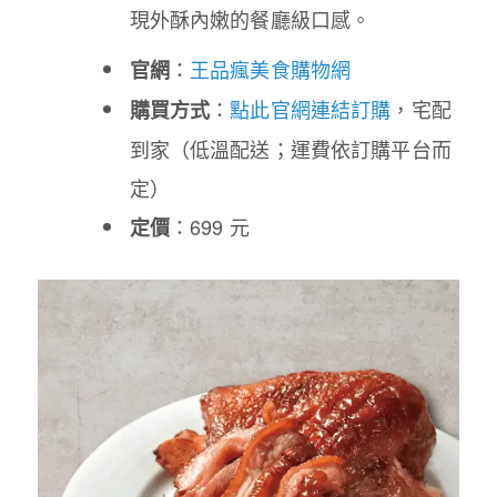
現外酥內嫩的餐廳級口感。
：
王品瘋美食購物網
官網
：
點此官網連結訂購
，宅配
購買方式
到家（低溫配送；運費依訂購平台而
定）
：699 元
定價