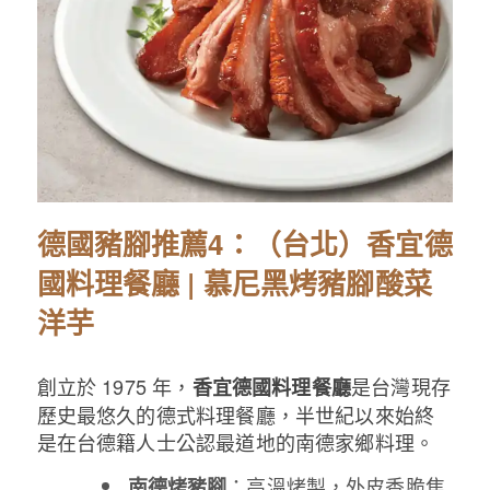
德國豬腳推薦4：（台北）香宜德
國料理餐廳 | 慕尼黑烤豬腳酸菜
洋芋
創立於 1975 年，
是台灣現存
香宜德國料理餐廳
歷史最悠久的德式料理餐廳，半世紀以來始終
是在台德籍人士公認最道地的南德家鄉料理。
：高溫烤製，外皮香脆焦
南德烤豬腳