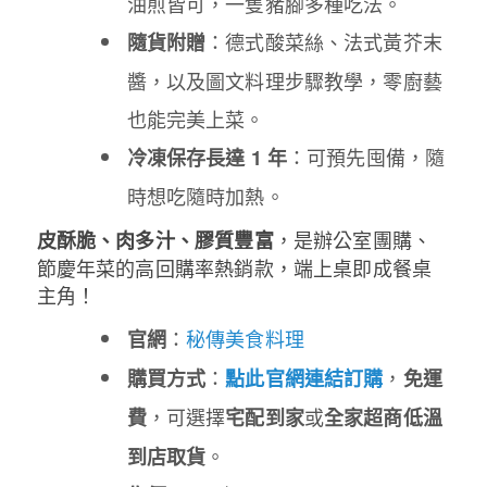
油煎皆可，一隻豬腳多種吃法。
：德式酸菜絲、法式黃芥末
隨貨附贈
醬，以及圖文料理步驟教學，零廚藝
也能完美上菜。
：可預先囤備，隨
冷凍保存長達 1 年
時想吃隨時加熱。
，是辦公室團購、
皮酥脆、肉多汁、膠質豐富
節慶年菜的高回購率熱銷款，端上桌即成餐桌
主角！
：
秘傳美食料理
官網
：
，
購買方式
點此官網連結訂購
免運
，可選擇
或
費
宅配到家
全家超商低溫
。
到店取貨