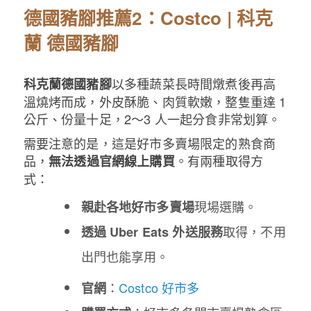
德國豬腳推薦2：Costco | 科克
蘭 德國豬腳
以多種蔬菜長時間燉煮後再高
科克蘭德國豬腳
溫燒烤而成，外皮酥脆、肉質軟嫩，整隻重達 1
公斤、份量十足，2～3 人一起分食非常划算。
需要注意的是，這是好市多賣場限定的熟食商
品，
。有兩種取得方
無法透過官網線上購買
式：
現場選購。
親赴各地好市多賣場
取得，不用
透過 Uber Eats 外送服務
出門也能享用。
：
Costco 好市多
官網