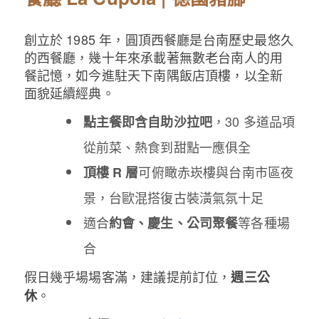
創立於 1985 年，圓頂西餐廳是台南歷史最悠久
的西餐廳，幾十年來承載著無數老台南人的用
餐記憶，如今進駐天下南隅飯店頂樓，以全新
面貌延續經典。
，30 多道品項
點主餐即含自助沙拉吧
從前菜、熱食到甜點一應俱全
可俯瞰赤崁樓與台南市區夜
頂樓 R 層
景，台歐混搭復古裝潢氣氛十足
適合
等各種場
約會、慶生、公司聚餐
合
假日幾乎場場客滿，建議提前訂位，
週三公
。
休